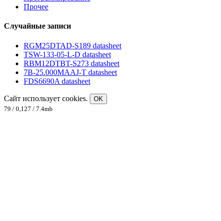
Прочее
Случайные записи
RGM25DTAD-S189 datasheet
TSW-133-05-L-D datasheet
RBM12DTBT-S273 datasheet
7B-25.000MAAJ-T datasheet
FDS6690A datasheet
Сайт использует cookies.
OK
79 / 0,127 / 7.4mb