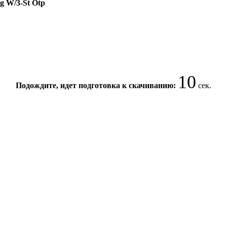
hg W/3-St Otp
10
Подождите, идет подготовка к скачиванию:
сек.