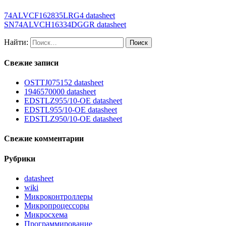
74ALVCF162835LRG4 datasheet
SN74ALVCH16334DGGR datasheet
Найти:
Свежие записи
OSTTJ075152 datasheet
1946570000 datasheet
EDSTLZ955/10-OE datasheet
EDSTL955/10-OE datasheet
EDSTLZ950/10-OE datasheet
Свежие комментарии
Рубрики
datasheet
wiki
Микроконтроллеры
Микропроцессоры
Микросхема
Программирование