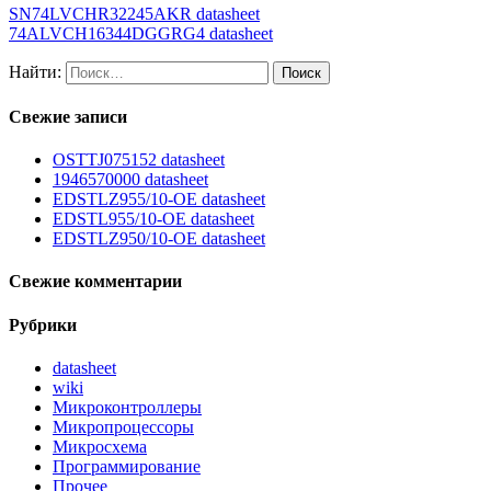
SN74LVCHR32245AKR datasheet
74ALVCH16344DGGRG4 datasheet
Найти:
Свежие записи
OSTTJ075152 datasheet
1946570000 datasheet
EDSTLZ955/10-OE datasheet
EDSTL955/10-OE datasheet
EDSTLZ950/10-OE datasheet
Свежие комментарии
Рубрики
datasheet
wiki
Микроконтроллеры
Микропроцессоры
Микросхема
Программирование
Прочее