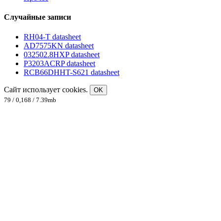
Случайные записи
RH04-T datasheet
AD7575KN datasheet
032502.8HXP datasheet
P3203ACRP datasheet
RCB66DHHT-S621 datasheet
Сайт использует cookies.
OK
79 / 0,168 / 7.39mb