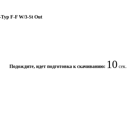
D-Typ F-F W/3-St Out
10
Подождите, идет подготовка к скачиванию:
сек.