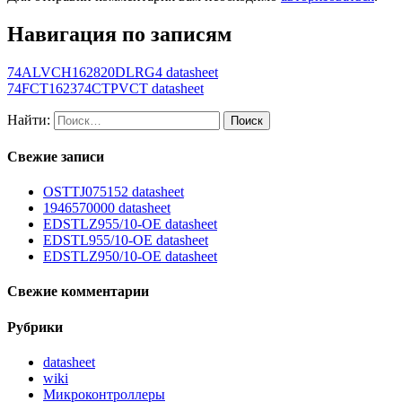
Навигация по записям
74ALVCH162820DLRG4 datasheet
74FCT162374CTPVCT datasheet
Найти:
Свежие записи
OSTTJ075152 datasheet
1946570000 datasheet
EDSTLZ955/10-OE datasheet
EDSTL955/10-OE datasheet
EDSTLZ950/10-OE datasheet
Свежие комментарии
Рубрики
datasheet
wiki
Микроконтроллеры