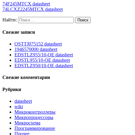
74F245MTCX datasheet
74LCXZ2245MTCX datasheet
Найти:
Свежие записи
OSTTJ075152 datasheet
1946570000 datasheet
EDSTLZ955/10-OE datasheet
EDSTL955/10-OE datasheet
EDSTLZ950/10-OE datasheet
Свежие комментарии
Рубрики
datasheet
wiki
Микроконтроллеры
Микропроцессоры
Микросхема
Программирование
Прочее