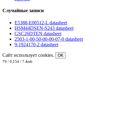
Случайные записи
E5388-E00512-L datasheet
HSM44DSEN-S243 datasheet
GSC26DTEN datasheet
2503-1-00-50-00-00-07-0 datasheet
9-1924170-2 datasheet
Сайт использует cookies.
OK
79 / 0,154 / 7.4mb