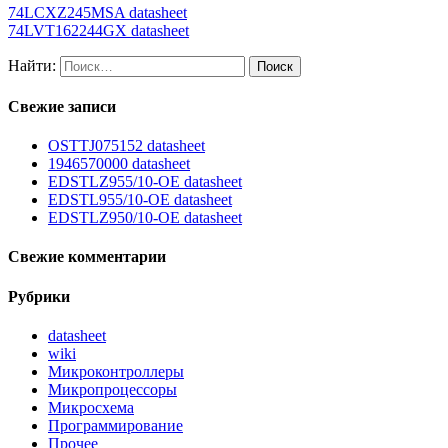
74LCXZ245MSA datasheet
74LVT162244GX datasheet
Найти:
Свежие записи
OSTTJ075152 datasheet
1946570000 datasheet
EDSTLZ955/10-OE datasheet
EDSTL955/10-OE datasheet
EDSTLZ950/10-OE datasheet
Свежие комментарии
Рубрики
datasheet
wiki
Микроконтроллеры
Микропроцессоры
Микросхема
Программирование
Прочее