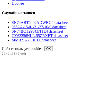
Прочее
Случайные записи
SN74ABT5402ADWRG4 datasheet
0552-2-15-01-21-27-10-0 datasheet
SN74BCT29843NTE4 datasheet
CY62256NLL-55ZRXET datasheet
MMBZ5225BLT1 datasheet
Сайт использует cookies.
OK
79 / 0,135 / 7.4mb