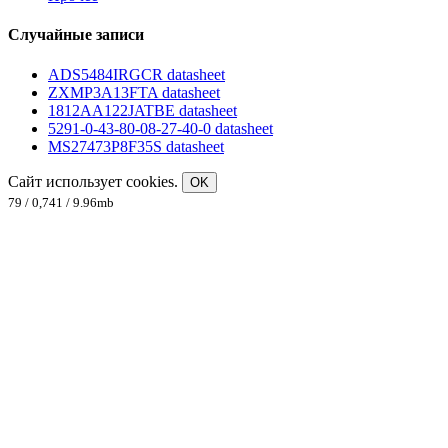
Случайные записи
ADS5484IRGCR datasheet
ZXMP3A13FTA datasheet
1812AA122JATBE datasheet
5291-0-43-80-08-27-40-0 datasheet
MS27473P8F35S datasheet
Сайт использует cookies.
OK
79 / 0,741 / 9.96mb