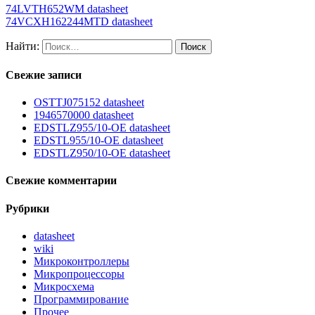
74LVTH652WM datasheet
74VCXH162244MTD datasheet
Найти:
Свежие записи
OSTTJ075152 datasheet
1946570000 datasheet
EDSTLZ955/10-OE datasheet
EDSTL955/10-OE datasheet
EDSTLZ950/10-OE datasheet
Свежие комментарии
Рубрики
datasheet
wiki
Микроконтроллеры
Микропроцессоры
Микросхема
Программирование
Прочее