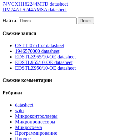
74VCXH162244MTD datasheet
DM74ALS244AMSA datasheet
Найти:
Свежие записи
OSTTJ075152 datasheet
1946570000 datasheet
EDSTLZ955/10-OE datasheet
EDSTL955/10-OE datasheet
EDSTLZ950/10-OE datasheet
Свежие комментарии
Рубрики
datasheet
wiki
Микроконтроллеры
Микропроцессоры
Микросхема
Программирование
Прочее