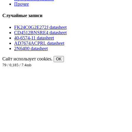
Прочее
Случайные записи
FK24C0G2E272J datasheet
CD4512BNSRE4 datasheet
40-6574-11 datasheet
AD7674ACPRL datasheet
2N6400 datasheet
Сайт использует cookies.
OK
79 / 0,185 / 7.4mb