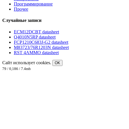
Программирование
Прочее
Случайные записи
ECM12DCBT datasheet
Q4010N5RP datasheet
FCP1210C683J-G2 datasheet
M83723/76R1203N datasheet
RST 4AMMO datasheet
Сайт использует cookies.
OK
79 / 0,186 / 7.4mb