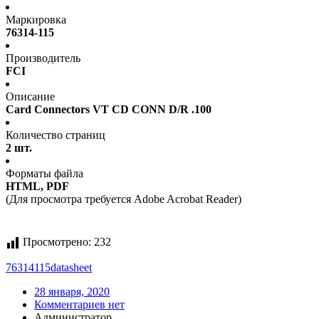
Маркировка
76314-115
Производитель
FCI
Описание
Card Connectors VT CD CONN D/R .100
Количество страниц
2 шт.
Форматы файла
HTML, PDF
(Для просмотра требуется Adobe Acrobat Reader)
Просмотрено:
232
76314115
datasheet
28 января, 2020
Комментариев нет
Администратор