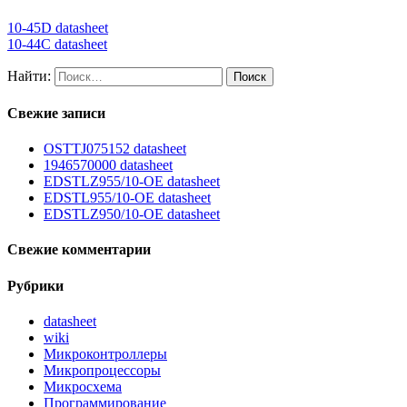
10-45D datasheet
10-44C datasheet
Найти:
Свежие записи
OSTTJ075152 datasheet
1946570000 datasheet
EDSTLZ955/10-OE datasheet
EDSTL955/10-OE datasheet
EDSTLZ950/10-OE datasheet
Свежие комментарии
Рубрики
datasheet
wiki
Микроконтроллеры
Микропроцессоры
Микросхема
Программирование