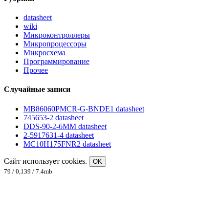
datasheet
wiki
Микроконтроллеры
Микропроцессоры
Микросхема
Программирование
Прочее
Случайные записи
MB86060PMCR-G-BNDE1 datasheet
745653-2 datasheet
DDS-90-2-6MM datasheet
2-5917631-4 datasheet
MC10H175FNR2 datasheet
Сайт использует cookies.
OK
79 / 0,139 / 7.4mb