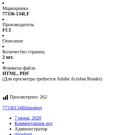
Маркировка
77336-134LF
Производитель
FCI
Описание
Количество страниц
2 шт.
Форматы файла
HTML, PDF
(Для просмотра требуется Adobe Acrobat Reader)
Просмотрено:
262
77336134lf
datasheet
7 июня, 2020
Комментариев нет
Администратор
datasheet