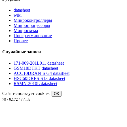
datasheet
wiki
Микроконтроллеры
Микропроцессоры
Микросхема
Программирование
Прочее
Случайные записи
171-009-201L011 datasheet
GSM18DTKT datasheet
ACC10DRAN-S734 datasheet
HSC60DRES-S13 datasheet
RSMN-2010L datasheet
Сайт использует cookies.
OK
79 / 0,172 / 7.4mb