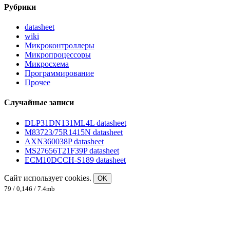
Рубрики
datasheet
wiki
Микроконтроллеры
Микропроцессоры
Микросхема
Программирование
Прочее
Случайные записи
DLP31DN131ML4L datasheet
M83723/75R1415N datasheet
AXN360038P datasheet
MS27656T21F39P datasheet
ECM10DCCH-S189 datasheet
Сайт использует cookies.
OK
79 / 0,146 / 7.4mb