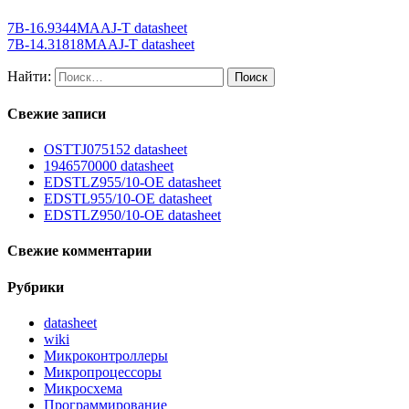
7B-16.9344MAAJ-T datasheet
7B-14.31818MAAJ-T datasheet
Найти:
Свежие записи
OSTTJ075152 datasheet
1946570000 datasheet
EDSTLZ955/10-OE datasheet
EDSTL955/10-OE datasheet
EDSTLZ950/10-OE datasheet
Свежие комментарии
Рубрики
datasheet
wiki
Микроконтроллеры
Микропроцессоры
Микросхема
Программирование