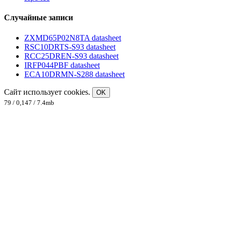
Случайные записи
ZXMD65P02N8TA datasheet
RSC10DRTS-S93 datasheet
RCC25DREN-S93 datasheet
IRFP044PBF datasheet
ECA10DRMN-S288 datasheet
Сайт использует cookies.
OK
79 / 0,147 / 7.4mb