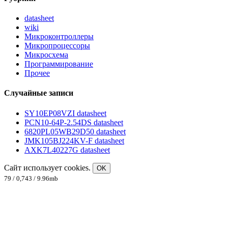
datasheet
wiki
Микроконтроллеры
Микропроцессоры
Микросхема
Программирование
Прочее
Случайные записи
SY10EP08VZI datasheet
PCN10-64P-2.54DS datasheet
6820PL05WB29D50 datasheet
JMK105BJ224KV-F datasheet
AXK7L40227G datasheet
Сайт использует cookies.
OK
79 / 0,743 / 9.96mb