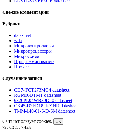
EDSTLZ950/10-OE datasheet
Свежие комментарии
Рубрики
datasheet
wiki
Микроконтроллеры
Микропроцессоры
Микросхема
Программирование
Прочее
Случайные записи
CD74FCT273MG4 datasheet
RGM06DTMT datasheet
6820PL04WB39D50 datasheet
CK45-B3FD182KYNR datasheet
TMM-140-01-S-D-SM datasheet
Сайт использует cookies.
OK
79 / 0,213 / 7.4mb