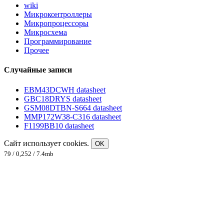
wiki
Микроконтроллеры
Микропроцессоры
Микросхема
Программирование
Прочее
Случайные записи
EBM43DCWH datasheet
GBC18DRYS datasheet
GSM08DTBN-S664 datasheet
MMP172W38-C316 datasheet
F1199BB10 datasheet
Сайт использует cookies.
OK
79 / 0,252 / 7.4mb