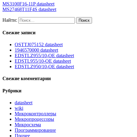
MS3100F16-11P datasheet
MS27468T11F4S datasheet
Найти:
Свежие записи
OSTTJ075152 datasheet
1946570000 datasheet
EDSTLZ955/10-OE datasheet
EDSTL955/10-OE datasheet
EDSTLZ950/10-OE datasheet
Свежие комментарии
Рубрики
datasheet
wiki
Микроконтроллеры
Микропроцессоры
Микросхема
Программирование
Прочее