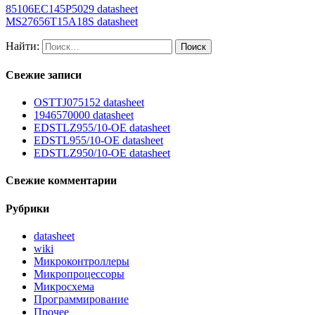
85106EC145P5029 datasheet
MS27656T15A18S datasheet
Найти:
Свежие записи
OSTTJ075152 datasheet
1946570000 datasheet
EDSTLZ955/10-OE datasheet
EDSTL955/10-OE datasheet
EDSTLZ950/10-OE datasheet
Свежие комментарии
Рубрики
datasheet
wiki
Микроконтроллеры
Микропроцессоры
Микросхема
Программирование
Прочее