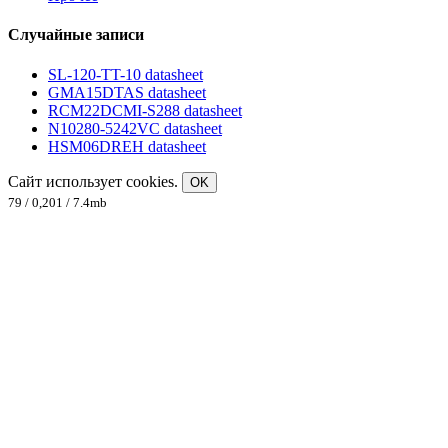
Случайные записи
SL-120-TT-10 datasheet
GMA15DTAS datasheet
RCM22DCMI-S288 datasheet
N10280-5242VC datasheet
HSM06DREH datasheet
Сайт использует cookies.
OK
79 / 0,201 / 7.4mb