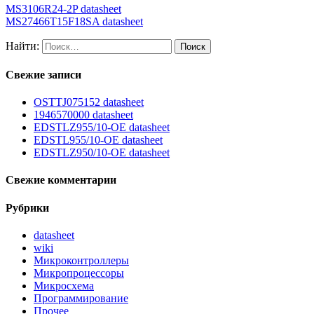
MS3106R24-2P datasheet
MS27466T15F18SA datasheet
Найти:
Свежие записи
OSTTJ075152 datasheet
1946570000 datasheet
EDSTLZ955/10-OE datasheet
EDSTL955/10-OE datasheet
EDSTLZ950/10-OE datasheet
Свежие комментарии
Рубрики
datasheet
wiki
Микроконтроллеры
Микропроцессоры
Микросхема
Программирование
Прочее