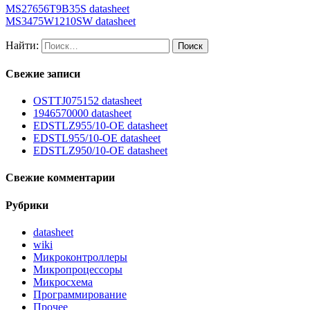
MS27656T9B35S datasheet
MS3475W1210SW datasheet
Найти:
Свежие записи
OSTTJ075152 datasheet
1946570000 datasheet
EDSTLZ955/10-OE datasheet
EDSTL955/10-OE datasheet
EDSTLZ950/10-OE datasheet
Свежие комментарии
Рубрики
datasheet
wiki
Микроконтроллеры
Микропроцессоры
Микросхема
Программирование
Прочее