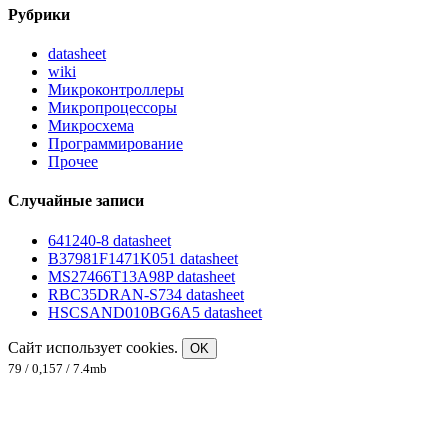
Рубрики
datasheet
wiki
Микроконтроллеры
Микропроцессоры
Микросхема
Программирование
Прочее
Случайные записи
641240-8 datasheet
B37981F1471K051 datasheet
MS27466T13A98P datasheet
RBC35DRAN-S734 datasheet
HSCSAND010BG6A5 datasheet
Сайт использует cookies.
OK
79 / 0,157 / 7.4mb