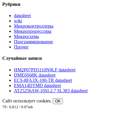
Рубрики
datasheet
wiki
Микроконтроллеры
Микропроцессоры
Микросхема
Программирование
Прочее
Случайные записи
HM2P07PD5110N9LF datasheet
DME6S68K datasheet
ECS-8FA3X-100-TR datasheet
EMA14DTMD datasheet
AT25256AW-10SI-2.7 SL383 datasheet
Сайт использует cookies.
OK
79 / 0,812 / 9.97mb