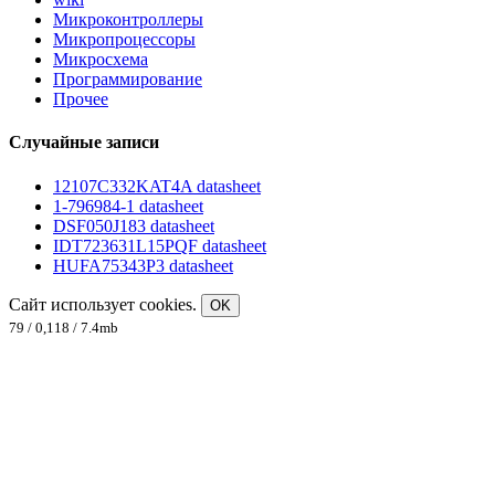
Микроконтроллеры
Микропроцессоры
Микросхема
Программирование
Прочее
Случайные записи
12107C332KAT4A datasheet
1-796984-1 datasheet
DSF050J183 datasheet
IDT723631L15PQF datasheet
HUFA75343P3 datasheet
Сайт использует cookies.
OK
79 / 0,118 / 7.4mb