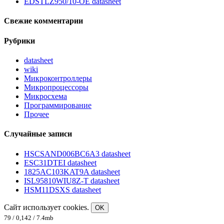
EDSTLZ950/10-OE datasheet
Свежие комментарии
Рубрики
datasheet
wiki
Микроконтроллеры
Микропроцессоры
Микросхема
Программирование
Прочее
Случайные записи
HSCSAND006BC6A3 datasheet
ESC31DTEI datasheet
1825AC103KAT9A datasheet
ISL95810WIU8Z-T datasheet
HSM11DSXS datasheet
Сайт использует cookies.
OK
79 / 0,142 / 7.4mb