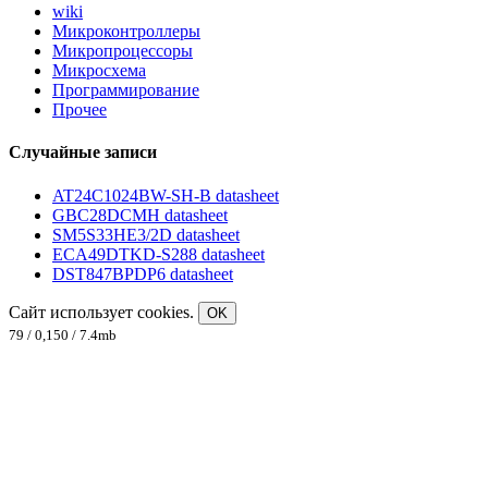
wiki
Микроконтроллеры
Микропроцессоры
Микросхема
Программирование
Прочее
Случайные записи
AT24C1024BW-SH-B datasheet
GBC28DCMH datasheet
SM5S33HE3/2D datasheet
ECA49DTKD-S288 datasheet
DST847BPDP6 datasheet
Сайт использует cookies.
OK
79 / 0,150 / 7.4mb