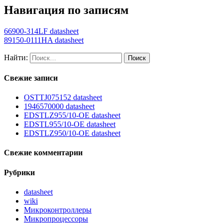
Навигация по записям
66900-314LF datasheet
89150-0111HA datasheet
Найти:
Свежие записи
OSTTJ075152 datasheet
1946570000 datasheet
EDSTLZ955/10-OE datasheet
EDSTL955/10-OE datasheet
EDSTLZ950/10-OE datasheet
Свежие комментарии
Рубрики
datasheet
wiki
Микроконтроллеры
Микропроцессоры