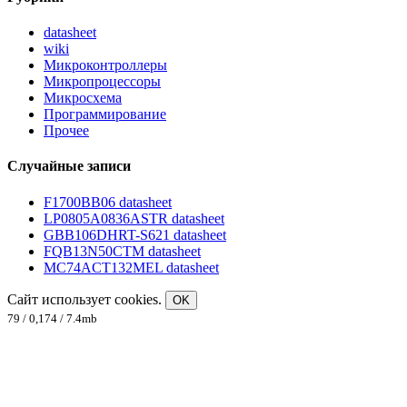
datasheet
wiki
Микроконтроллеры
Микропроцессоры
Микросхема
Программирование
Прочее
Случайные записи
F1700BB06 datasheet
LP0805A0836ASTR datasheet
GBB106DHRT-S621 datasheet
FQB13N50CTM datasheet
MC74ACT132MEL datasheet
Сайт использует cookies.
OK
79 / 0,174 / 7.4mb