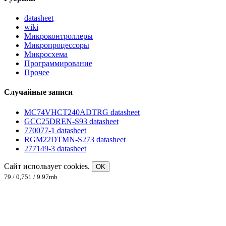
datasheet
wiki
Микроконтроллеры
Микропроцессоры
Микросхема
Программирование
Прочее
Случайные записи
MC74VHCT240ADTRG datasheet
GCC25DREN-S93 datasheet
770077-1 datasheet
RGM22DTMN-S273 datasheet
277149-3 datasheet
Сайт использует cookies.
OK
79 / 0,751 / 9.97mb