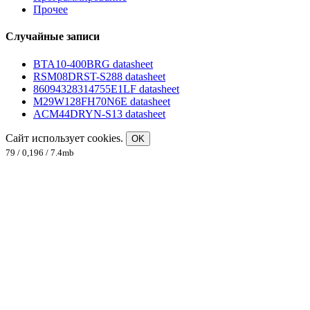
Прочее
Случайные записи
BTA10-400BRG datasheet
RSM08DRST-S288 datasheet
86094328314755E1LF datasheet
M29W128FH70N6E datasheet
ACM44DRYN-S13 datasheet
Сайт использует cookies.
OK
79 / 0,196 / 7.4mb