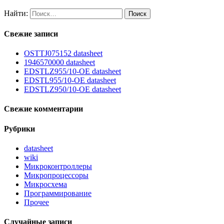
Найти:
Свежие записи
OSTTJ075152 datasheet
1946570000 datasheet
EDSTLZ955/10-OE datasheet
EDSTL955/10-OE datasheet
EDSTLZ950/10-OE datasheet
Свежие комментарии
Рубрики
datasheet
wiki
Микроконтроллеры
Микропроцессоры
Микросхема
Программирование
Прочее
Случайные записи