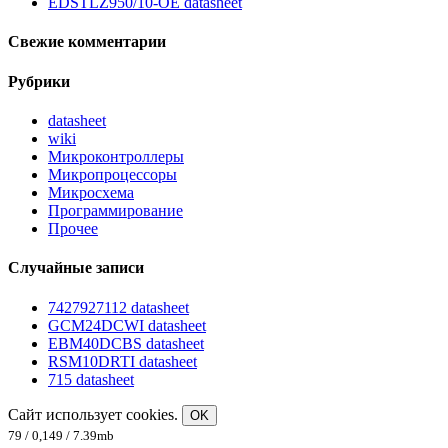
EDSTLZ950/10-OE datasheet
Свежие комментарии
Рубрики
datasheet
wiki
Микроконтроллеры
Микропроцессоры
Микросхема
Программирование
Прочее
Случайные записи
7427927112 datasheet
GCM24DCWI datasheet
EBM40DCBS datasheet
RSM10DRTI datasheet
715 datasheet
Сайт использует cookies.
OK
79 / 0,149 / 7.39mb