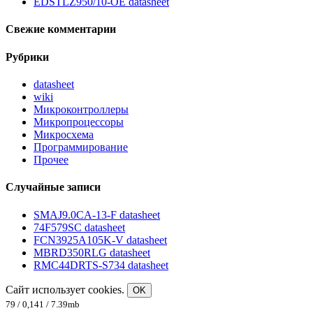
EDSTLZ950/10-OE datasheet
Свежие комментарии
Рубрики
datasheet
wiki
Микроконтроллеры
Микропроцессоры
Микросхема
Программирование
Прочее
Случайные записи
SMAJ9.0CA-13-F datasheet
74F579SC datasheet
FCN3925A105K-V datasheet
MBRD350RLG datasheet
RMC44DRTS-S734 datasheet
Сайт использует cookies.
OK
79 / 0,141 / 7.39mb