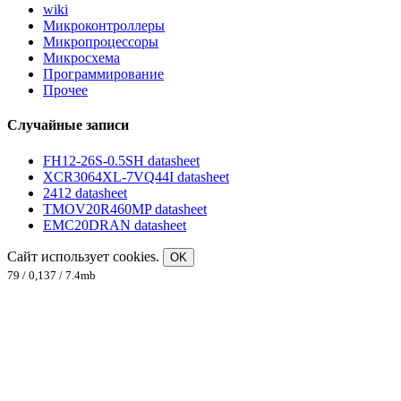
wiki
Микроконтроллеры
Микропроцессоры
Микросхема
Программирование
Прочее
Случайные записи
FH12-26S-0.5SH datasheet
XCR3064XL-7VQ44I datasheet
2412 datasheet
TMOV20R460MP datasheet
EMC20DRAN datasheet
Сайт использует cookies.
OK
79 / 0,137 / 7.4mb