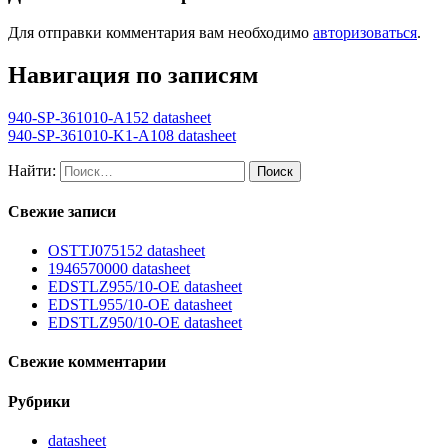
Для отправки комментария вам необходимо
авторизоваться
.
Навигация по записям
940-SP-361010-A152 datasheet
940-SP-361010-K1-A108 datasheet
Найти:
Свежие записи
OSTTJ075152 datasheet
1946570000 datasheet
EDSTLZ955/10-OE datasheet
EDSTL955/10-OE datasheet
EDSTLZ950/10-OE datasheet
Свежие комментарии
Рубрики
datasheet