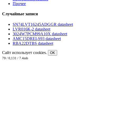
Прочее
Случайные записи
SN74LVT16245ADGGR datasheet
LVR016K-2 datasheet
3024W7PCM99A10X datasheet
AMC15DREI-S93 datasheet
RBA22DTBS datasheet
Сайт использует cookies.
OK
79 / 0,131 / 7.4mb