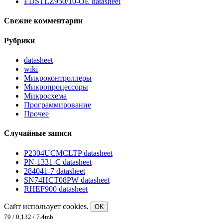
EDSTLZ950/10-OE datasheet
Свежие комментарии
Рубрики
datasheet
wiki
Микроконтроллеры
Микропроцессоры
Микросхема
Программирование
Прочее
Случайные записи
P2304UCMCLTP datasheet
PN-1331-C datasheet
284041-7 datasheet
SN74HCT08PW datasheet
RHEF900 datasheet
Сайт использует cookies.
OK
79 / 0,132 / 7.4mb