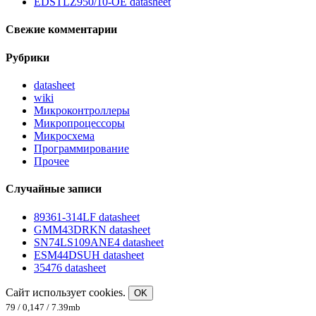
EDSTLZ950/10-OE datasheet
Свежие комментарии
Рубрики
datasheet
wiki
Микроконтроллеры
Микропроцессоры
Микросхема
Программирование
Прочее
Случайные записи
89361-314LF datasheet
GMM43DRKN datasheet
SN74LS109ANE4 datasheet
ESM44DSUH datasheet
35476 datasheet
Сайт использует cookies.
OK
79 / 0,147 / 7.39mb