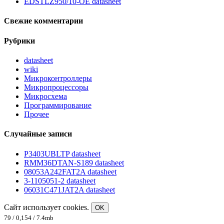
EDSTLZ950/10-OE datasheet
Свежие комментарии
Рубрики
datasheet
wiki
Микроконтроллеры
Микропроцессоры
Микросхема
Программирование
Прочее
Случайные записи
P3403UBLTP datasheet
RMM36DTAN-S189 datasheet
08053A242FAT2A datasheet
3-1105051-2 datasheet
06031C471JAT2A datasheet
Сайт использует cookies.
OK
79 / 0,154 / 7.4mb