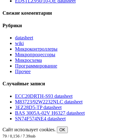
EDSTLZ950/10-OE datasheet
Свежие комментарии
Рубрики
datasheet
wiki
Микроконтроллеры
Микропроцессоры
Микросхема
Программирование
Прочее
Случайные записи
ECC20DRTH-S93 datasheet
M83723/92W2232NLC datasheet
3EZ28D5-TP datasheet
BAS 3005A-02V H6327 datasheet
SN74F574NE4 datasheet
Сайт использует cookies.
OK
79 / 0,156 / 7.39mb