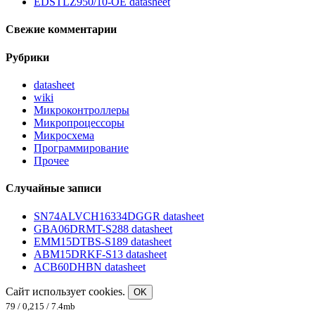
EDSTLZ950/10-OE datasheet
Свежие комментарии
Рубрики
datasheet
wiki
Микроконтроллеры
Микропроцессоры
Микросхема
Программирование
Прочее
Случайные записи
SN74ALVCH16334DGGR datasheet
GBA06DRMT-S288 datasheet
EMM15DTBS-S189 datasheet
ABM15DRKF-S13 datasheet
ACB60DHBN datasheet
Сайт использует cookies.
OK
79 / 0,215 / 7.4mb