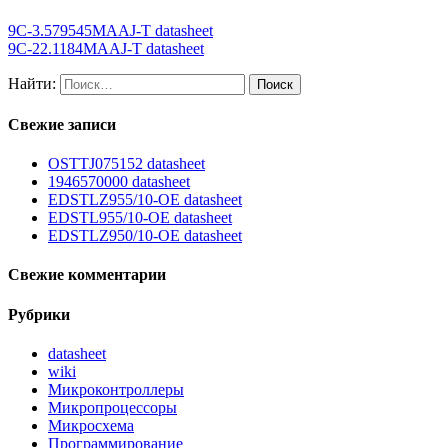
9C-3.579545MAAJ-T datasheet
9C-22.1184MAAJ-T datasheet
Найти:
Свежие записи
OSTTJ075152 datasheet
1946570000 datasheet
EDSTLZ955/10-OE datasheet
EDSTL955/10-OE datasheet
EDSTLZ950/10-OE datasheet
Свежие комментарии
Рубрики
datasheet
wiki
Микроконтроллеры
Микропроцессоры
Микросхема
Программирование