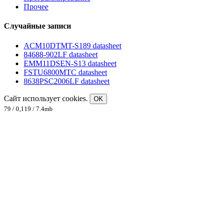
Прочее
Случайные записи
ACM10DTMT-S189 datasheet
84688-902LF datasheet
EMM11DSEN-S13 datasheet
FSTU6800MTC datasheet
8638PSC2006LF datasheet
Сайт использует cookies.
OK
79 / 0,119 / 7.4mb